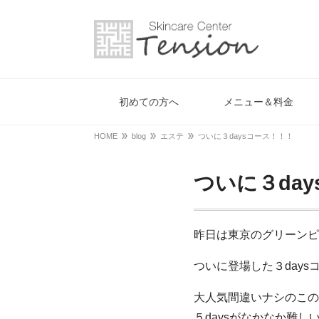
初めての方へ
メニュー＆料金
HOME
blog
エステ
ついに３daysコース！！！
ついに３da
昨日は東京のグリーンピ
ついに登場した３days
大人気間違いナシのこの
５daysがなかなか難