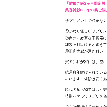
『雑穀ご飯3ヶ月間応援
美容雑穀800g ×3袋
サプリメントで必要な栄
①かなり怪しいサプリメ
②自分に必要な栄養素は
③数ヶ月続けると飽きて
④正直実感が湧き難い・
実際に我が家には、空に
結局数年続けられている
ゃいます（値段は安くあ
現代の食べ物ではもう栄
時期ハマってサプリを色
でも数年続けて分かった