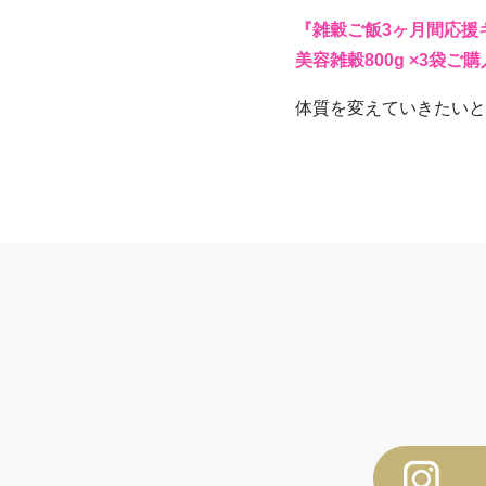
『雑穀ご飯3ヶ月間応援
美容雑穀800g ×3袋
体質を変えていきたいとい