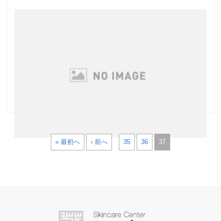
プレオープン
ずっと「仮オープン」って言ってましたが、なんだか
カッコ悪いので、プレオープンに変えたいのですが
（笑） 意味的には顧客や関係者、マスコミ等を招待す
るのがプレオープンらしいので、 うちはやっぱり仮オ
ープン？・・・あやしさ満載です。 早速お客様が …
« 最初へ
‹ 前へ
35
36
37