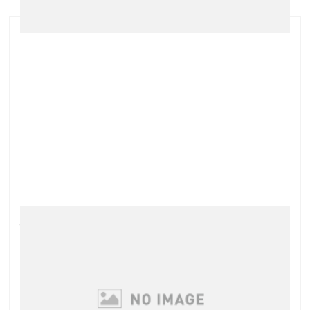
増税前に…
3月もあと10日ほどで終わりです 4月といえば普段は
春を感じてルンルンですが 今年は増税のせいで色々忙
しくしている方も多いかもしれませんね 今日グリーン
ピールにお越しのお客様も 増税前にとシュラメックの