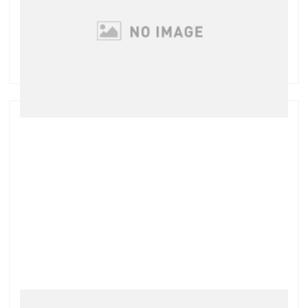
にやや問題ありの様子でしたので 今回はもう一度お手
入れを見直していただくために グリーンピール後にお
勉強会を開催しました なぜ乾燥しているの …
親子でグリーンピール♪