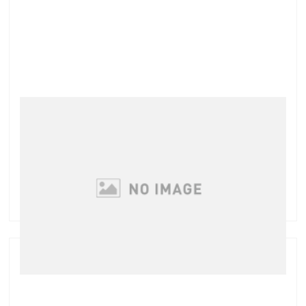
スキンケアのやり過ぎが・・・
昨日ご来店いただいたグリーンピールのお客様 季節の
変わり目に起こりやすいお肌のトラブルに対処しよう
と 色々なお化粧品を使っていじり倒した結果・・・
お肌が敏感肌状態で赤く炎症(>_