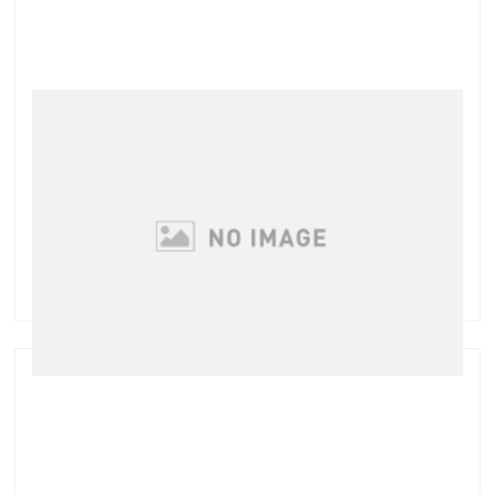
アイケアの出遅れが・・・
「目元用のクリームを使っていますか？」 という質問
にYES!と胸を張って答える方はどれくらいいるでしょ
うか？ まつげエクステやまつげパーマを続けてされて
いる方は 目元の印象が変わることで見た目が大きく変
わることを きっと分かっていらっしゃる …