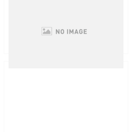
本日最後のお客様は普段エクステでご来店ですが 今回
は急遽お仕事の都合がついたので初グリーンピールに
挑戦 実はお母様も少し前からグリーンピールを気に入
ってくださっており 最近はスペシャル1dayコースが
定番です 娘さまのMさまは初めてというこ …