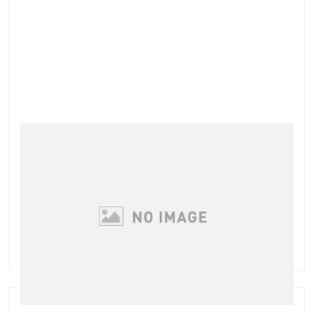
秋の乾燥
こんにちは、吉田です 今回の3連休、お天気も2日間
は良かったので行楽日和でしたね でも「どこか行かれ
ますか？」という質問に 「行きませ～ん」という回答
が多かったですが(笑) 秋らしくて気持ち良いお天気で
も 空気が乾燥してきているのがよく分か …