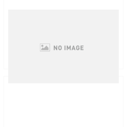
アンプルを使わないのは勿体無い！
ややお疲れ気味の吉田です(笑) クリスマス～年末とい
うことでイベントの多い時期ですので ご予約がとても
多くなっております ブログを毎日更新する野望も最近
の眠気には勝てませんでした・・・ さて、今日グリー
ンピールでご来店のお客様からいただいた …