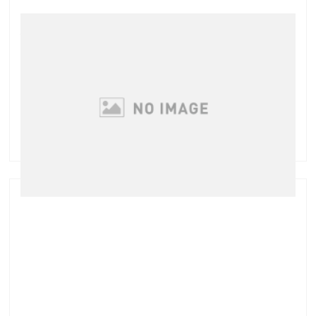
脂性肌にオススメの新商品☆
先月末にシュラメックのお化粧品に3品新商品が追加
されました 数量限定発売のブレミッシュバルムスノー
は今までに無かった 色付きでない白色のBB！なので
男性や就寝時にオススメです♪ 当店にもいくつか入荷
しましたが数に限りがありますので気になる方 …