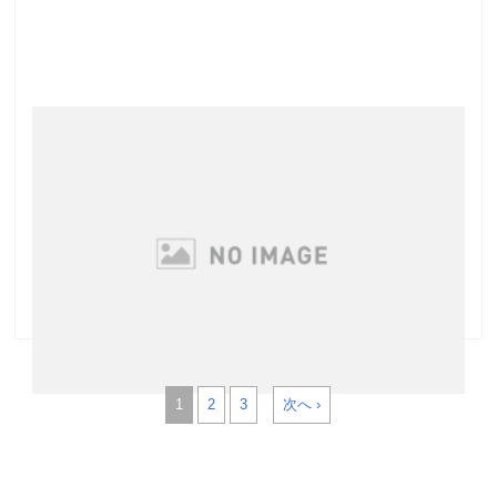
お肌の乾燥の原因はクレンジングにあり？！
シュラメックのベストセラー美容液「スキンエリクシ
ア」は年代を選ばずご使用いただけて、 朝晩のケアに
取り入れていただける優秀コスメです 今朝グリーンピ
ールでご来店のNさま、お肌を拝見して気が付いたこ
と・・・ あれ？？なんだかお肌が乾燥してる？ …
1
2
3
次へ ›