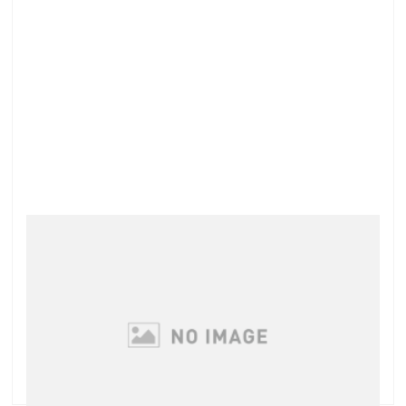
スキンケアの見直しを！
朝晩は冷えるのに日中は暑かったり・・・ でも日の入
りはかなり短くなりましたね 陽気の変化の激しい季節
の変わりめは お肌のコンディションも不安定になりが
ちですね 昨日のグリーンピールのお客様、半年ぶりの
グリーンピールだったのですが あんなに調 …