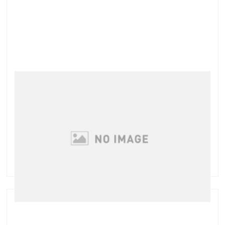
まつげトリートメント導入のお知らせ
サロンメニューに【まつげトリートメント】を導入い
たしました エクステを楽しみたいと考えているお客様
の多くが まつげが少ない・・・ まつげが細い・・・
所々薄い・・・ まつげにコシ・ハリがない・・・ と
いった自まつげの悩みを抱えています。 エ …