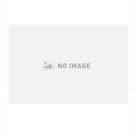
2周年記念キャンペーン！
本日7月1日で当店も2周年を迎えることができました
これもひとえにご来店くだったお客様のおかげによる
ものです 心よりお礼申し上げますm( _ _ )m 2周年を記
念して、「チャレンジ☆キャンペーン」を8月末まで
開催中です！ まつげエクステ・ …