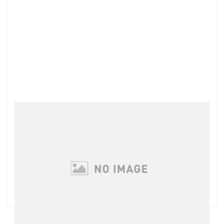
コーティング塗付無料サービス中
水分や油分、紫外線などからエクステ（グルー）を守
り、エクステのもちを良くさせるコーティング剤！ 使
用することで、通常より1.5倍エクステのもちが良く
なります！！ ←メーカーが謳ってるだけですがｗ ま
た、グルーから放散されるアレルギー物質の量 …