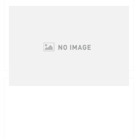
まつげパーマもデザインできます♪
まつげパーマというと「ただまつげが上がっているだ
け」というイメージの方は多いですが 実はまつげパー
マにもデザインがあるんですよ 例えばどれくらい上げ
たいか、カール感はどれが好みか、目じりはどんな仕
上がりが良いかなど ご希望に合わせて変えるこ …