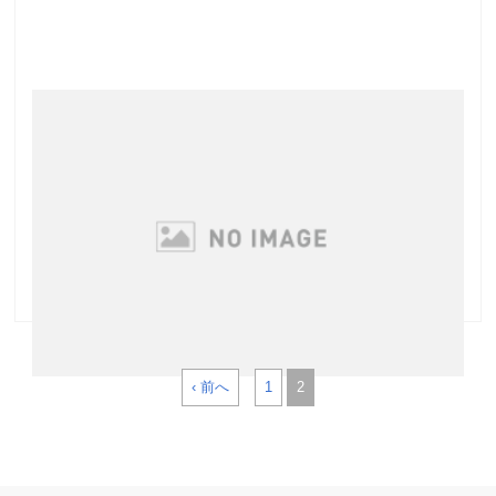
まつげパーマの良いところ
まつげパーマの良いところは、ビューラーでは出来な
いようなきれいなカール感が持続することです また毎
日ビューラーを使用してまつげをキープさせるのは結
構大変ですよね 向きもばらつきますし、理想通りのカ
ールを形成するのは玄人芸です（笑） まつげパ …
‹ 前へ
1
2